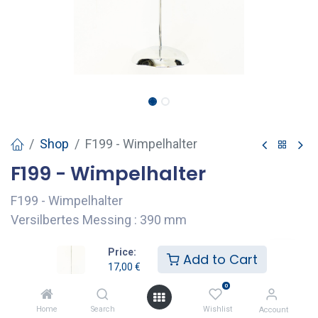
Shop
F199 - Wimpelhalter
F199 - Wimpelhalter
F199 - Wimpelhalter
Versilbertes Messing : 390 mm
17,00
€
Price:
Add to Cart
17,00
€
0
Add to Cart
Home
Search
Wishlist
Account