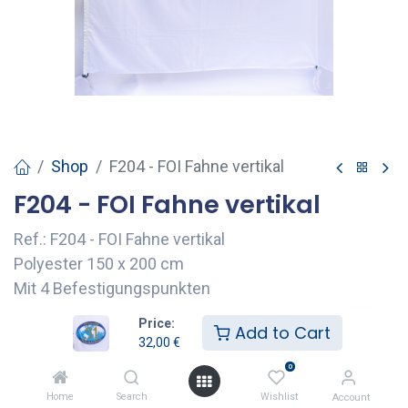
Shop
F204 - FOI Fahne vertikal
F204 - FOI Fahne vertikal
Ref.: F204 - FOI Fahne vertikal
Polyester 150 x 200 cm
Mit 4 Befestigungspunkten
32,00
€
Price:
Add to Cart
32,00
€
0
Add to Cart
Home
Search
Wishlist
Account