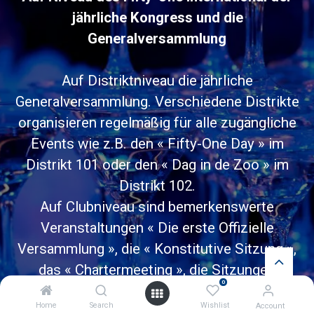
jährliche Kongress und die
Generalversammlung
Auf Distriktniveau die jährliche
Generalversammlung. Verschiedene Distrikte
organisieren regelmäßig für alle zugängliche
Events wie z.B. den « Fifty-One Day » im
Distrikt 101 oder den « Dag in de Zoo » im
Distrikt 102.
Auf Clubniveau sind bemerkenswerte
Veranstaltungen « Die erste Offizielle
Versammlung », die « Konstitutive Sitzung »,
das « Chartermeeting », die Sitzungen
0
anlässlich eines runden Geburtstages und die
Home
Search
Wishlist
Account
festlichen Veranstaltungen für gemeinnützige