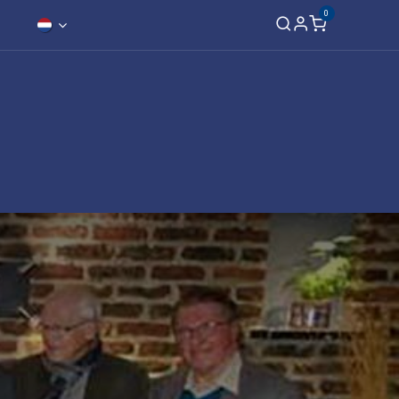
0
Expansie
Contact
s
Leden