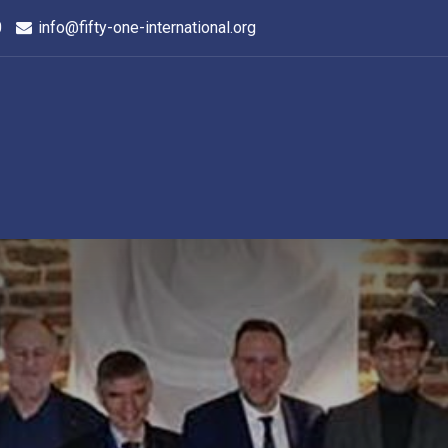
0
info@fifty-one-international.org
Home
De Districten
Evenementen
Over on