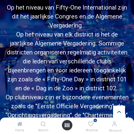
Op het niveau van Fifty-One International zijn
dit het jaarlijkse Congres en de Algemene
Vergadering..
Op het niveau van elk district is het de
jaarlijkse Algemene Vergadering. Sommige
districten organiseren regelmatig activiteiten
die leden van verschillende clubs
bijeenbrengen en voor iedereen toegankelijk
zijn zoals de « Fifty-One Day » in district 101
en de « Dag in de Zoo » in district 102..
Op clubniveau zijn er bijzondere evenementen
zoals de "Eerste Officiële Vergadering", de
“Oprichtingsvergadering", de "Chartermeeting",
0
verjaardag SV-vergaderingen en feestelijke
Home
Search
Wishlist
Account
evenementen ten voordele van