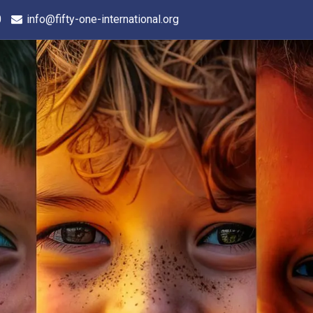
0
info@fifty-one-international.org
Les Districts
Evénements
A propos de nous