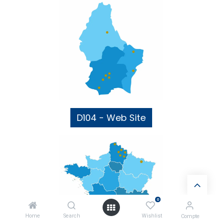
D104 - Web Site
0
Home
Search
Wishlist
Compte