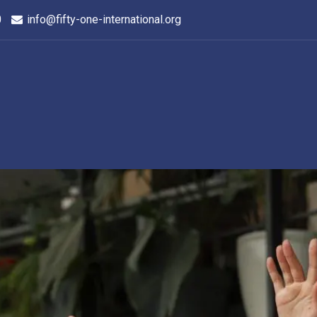
0
info@fifty-one-international.org
Les Districts
Evénements
A propos de nous