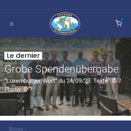
0
Le dernier
Grobe Spendenübergabe
"Luxemburger Wort" du 24/09/23. Texte : © ?
Photo: © ?
Blogs :