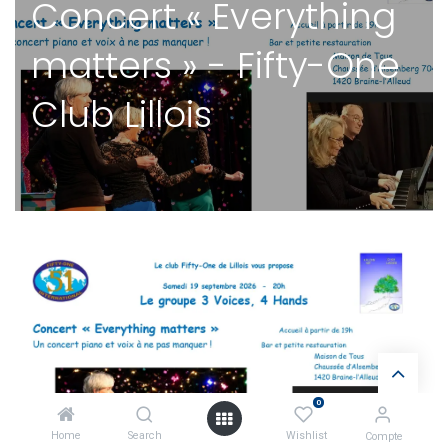
Concert « Everything
matters » - Fifty-One
Club Lillois
0
Home
Search
Wishlist
Compte