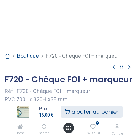
Boutique
F720 - Chèque FOI + marqueur
F720 - Chèque FOI + marqueur
Réf : F720 - Chèque FOI + marqueur
PVC 700L x 320H x3E mm
Prix:
15,00
€
ajouter au panier
15,00
€
0
ajouter au panier
Home
Search
Wishlist
Compte